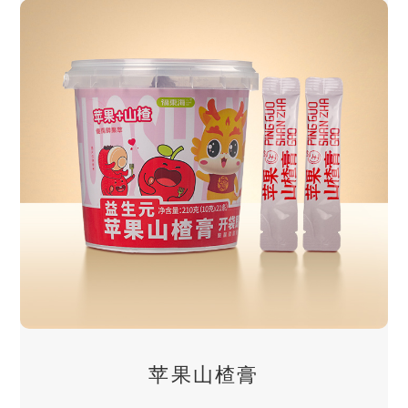
苹果山楂膏