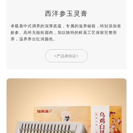
西洋参玉灵膏
承载着中式调养的深厚底蕴，专属的滋养秘籍，特别添加老
龄参、高州无核桂圆肉，加以独特的鲜蒸工艺保留完整营
养，温养养出红润颜色。
<产品身份证>