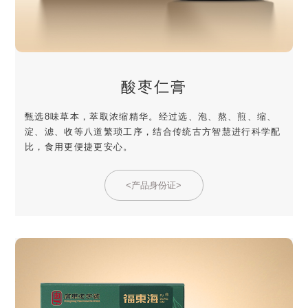
酸枣仁膏
甄选8味草本，萃取浓缩精华。经过选、泡、熬、煎、缩、
淀、滤、收等八道繁琐工序，结合传统古方智慧进行科学配
比，食用更便捷更安心。
<产品身份证>